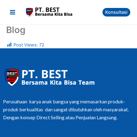
Skip
to
Konsultasi
content
Blog
Post Views:
72
Perusahaan karya anak bangsa yang memasarkan produk-
produk berkualitas dan sangat dibutuhkan oleh masyarakat.
Dengan konsep Direct Selling atau Penjualan Langsung.