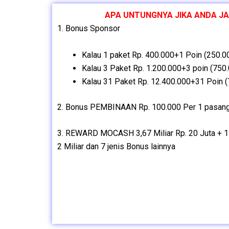
APA UNTUNGNYA JIKA ANDA JA
1. Bonus Sponsor
Kalau 1 paket Rp. 400.000+1 Poin (250.0
Kalau 3 Paket Rp. 1.200.000+3 poin (750
Kalau 31 Paket Rp. 12.400.000+31 Poin (
2. Bonus PEMBINAAN Rp. 100.000 Per 1 pasan
3. REWARD MOCASH 3,67 Miliar Rp. 20 Juta + 150
2 Miliar dan 7 jenis Bonus lainnya