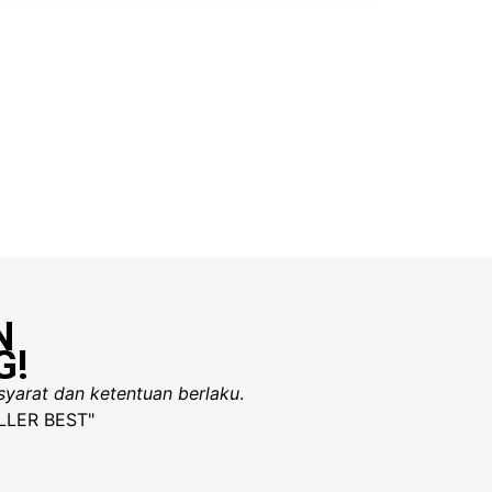
N
G!
syarat dan ketentuan berlaku
.
ELLER BEST"