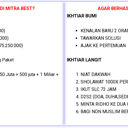
DI MITRA BEST?
AGAR BERHAS
IKHTIAR BUMI
00)
KENALAN BARU 2 ORA
.000)
TAWARKAN SOLUSI
75.250.000)
AJAK KE PERTEMUAN
g Paket
IKHTIAR LANGIT
 Juta + 500 juta + 1 Miliar +
NIAT DAKWAH
SHOLAWAT 1000X PER
IKUT SLC 72 JAM
D2S2 (DOA, DUHA,SE
MINTA RIDHO KE DUA
BAGI NON MUSLIM BE