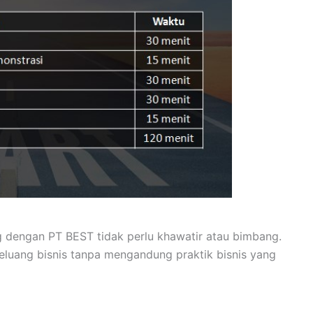
 dengan PT BEST tidak perlu khawatir atau bimbang.
eluang bisnis tanpa mengandung praktik bisnis yang