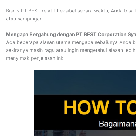
Bisnis PT BEST relatif fleksibel secara waktu, Anda bis
atau sampingan.
Mengapa Bergabung dengan PT BEST Corporation Sya
Ada beberapa alasan utama mengapa sebaiknya Anda be
sekiranya masih ragu atau ingin mengetahui alasan leb
menyimak penjelasan ini: