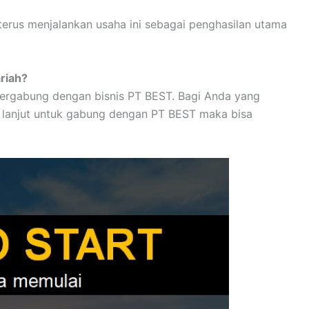
a terus menjalankan usaha ini sebagai penghasilan utama
riah?
rgabung dengan bisnis PT BEST. Bagi Anda yang
ih lanjut untuk gabung dengan PT BEST maka bisa