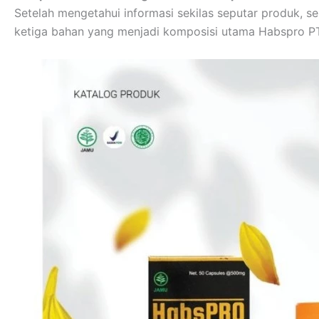
Setelah mengetahui informasi sekilas seputar produk, se
ketiga bahan yang menjadi komposisi utama Habspro P