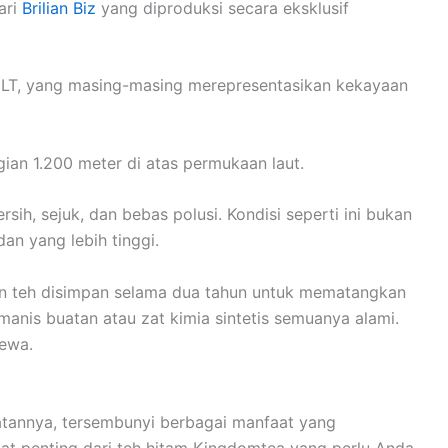
ari
Brilian Biz
yang diproduksi secara eksklusif
 HLT, yang masing-masing merepresentasikan kekayaan
gian 1.200 meter di atas permukaan laut.
sih, sejuk, dan bebas polusi. Kondisi seperti ini bukan
dan yang lebih tinggi.
 daun teh disimpan selama dua tahun untuk mematangkan
anis buatan atau zat kimia sintetis semuanya alami.
mewa.
tannya, tersembunyi berbagai manfaat yang
aat penting dari teh hitam Kingdomtea yang perlu Anda