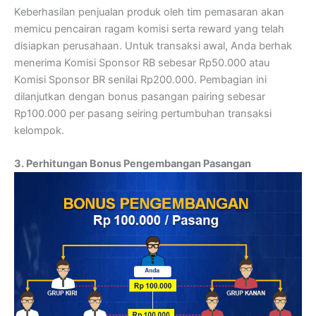
Keberhasilan penjualan produk oleh tim pemasaran akan
memicu pencairan ragam komisi serta reward yang telah
disiapkan perusahaan. Untuk transaksi awal, Anda berhak
menerima Komisi Sponsor RB sebesar Rp50.000 atau
Komisi Sponsor BR senilai Rp200.000. Pembagian ini
dilanjutkan dengan bonus pasangan pairing sebesar
Rp100.000 per pasang seiring pertumbuhan transaksi
kelompok.
3. Perhitungan Bonus Pengembangan Pasangan