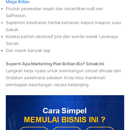
Mega Brilian
.
Produk perawatan wajah dan kecantikan kulit seri
Saffreskin.
Suplemen kesehatan herbal kemasan kapsul maupun susu
bubuk.
Koleksi parfum eksklusif pria dan wanita merek Lavanaya
Secret.
Dan masih banyak lagi
Seperti Apa Marketing Plan Brilian Biz? Simak Ini
Langkah kerja nyata untuk membangun omset dimulai dari
tindakan sederhana sebelum Anda bisa menikmati
pembagian keuntungan secara berjenjang.