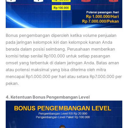
Bonus pengembangan diperoleh ketika volume penjualan
pada jaringan kelompok kiri dan kelompok kanan Anda
berada dalam posisi seimbang. Perusahaan memberikan
komisi tetap senilai Rp100.000 untuk setiap pasangan
omset yang terbentuk di dalam jaringan Anda. Batas aman
atau potensi maksimal yang bisa diterima oleh mitra
mencapai Rp1.000.000 per hari atau setara Rp7.000.000 per
pekan.
4. Ketentuan Bonus Pengembangan Level