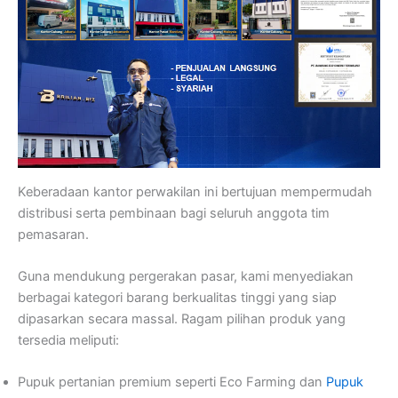
Keberadaan kantor perwakilan ini bertujuan mempermudah
distribusi serta pembinaan bagi seluruh anggota tim
pemasaran.
Guna mendukung pergerakan pasar, kami menyediakan
berbagai kategori barang berkualitas tinggi yang siap
dipasarkan secara massal. Ragam pilihan produk yang
tersedia meliputi:
Pupuk pertanian premium seperti Eco Farming dan
Pupuk