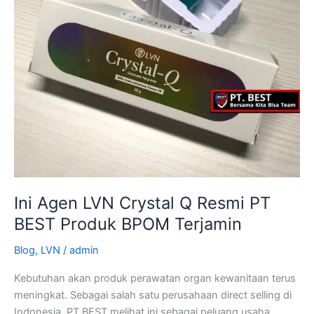
Produk
BPOM
Terjamin
Ini Agen LVN Crystal Q Resmi PT
BEST Produk BPOM Terjamin
Blog
,
LVN
/
admin
Kebutuhan akan produk perawatan organ kewanitaan terus
meningkat. Sebagai salah satu perusahaan direct selling di
Indonesia, PT BEST melihat ini sebagai peluang usaha