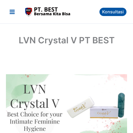
Skip
to
Konsultasi
content
LVN Crystal V PT BEST
Distributor
LVN
Crystal
V
PT
BEST
Solusi
Masalah