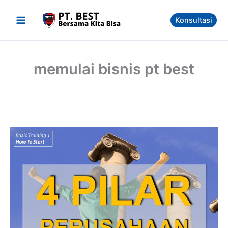
Skip
to
Konsultasi
content
memulai bisnis pt best
4
Pilar
Perusahaan
PT
BEST,
Pahami
Sebelum
Bergabung!