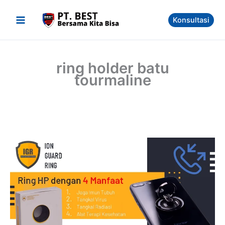
Skip
to
Konsultasi
content
ring holder batu
tourmaline
Inovasi
Produk
PT
BEST
Ion
Guard
Ring,